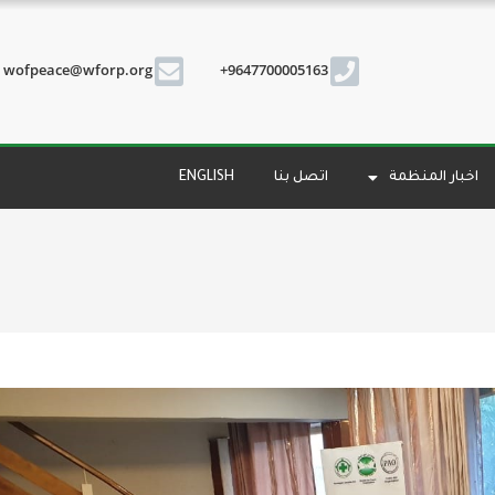
wofpeace@wforp.org
9647700005163+
اخبار المنظمة
اتصل بنا
ENGLISH