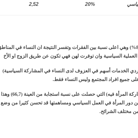
ياسي
20%
2,52
نلاحظ من النتائج أعلاه ان الفقرة التي حصلت على نسبة (85%) وهي اعلى نسبة بين الفقرات وتفسر النتيجة ان النساء في المنا
 العملية السياسية وان توفرت لهن فهي تكون عن طريق الزوج او الأخ
على النتيجة (78,9) فهي الفقرة (تردي الخدمات أسهم في العزوف لدى النساء في المشاركة السياسية)
على جميع افراد المجتمع وليس النساء فقط.
اما الفقرة (لا املك معلومات كافية بالعمل السياسي ومشاركة المرأة فيه) التي حصلت على نسبة استجابة من العينة (66,7) وهذا
عن دور المرأة في العمل السياسي ومساهمتها قد تحسن كثيرا من وضع
من مختلف الشرائح.