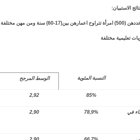
تائج الاستبيان:
من مهن مختلفة
النسبة المئوية
الوسط المرجح
2,92
85%
اء في
78,9%
2,90
ي
66,7%
2,90