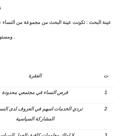
ن
عينة البحث : تكونت عينة البحث من مجموعة من النساء عددهن (500) امرأة تتراوح اعمارهن بين(17-60) سنة و
ومستويات تعليمية مختلفة .
ت
الفقرة
1
فرص النساء في مجتمعي محدودة
2
تردي الخدمات اسهم في العزوف لدى النس
المشاركة السياسية
3
لا املك معلومات كافية بالعمل السياس