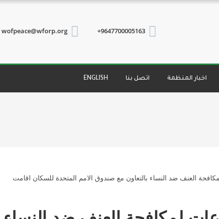
wofpeace@wforp.org
9647700005163+
اخبار المنظمة
اتصل بنا
ENGLISH
عات لمكافحة العنف ضد النساء